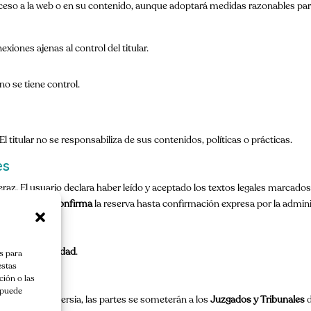
 acceso a la web o en su contenido, aunque adoptará medidas razonables para 
xiones ajenas al control del titular.
o se tiene control.
 titular no se responsabiliza de sus contenidos, políticas o prácticas.
es
eraz. El usuario declara haber leído y aceptado los textos legales marcados
formulario
no confirma
la reserva hasta confirmación expresa por la admini
ítica de Privacidad
.
s para
estas
dicción
ión o las
, puede
cualquier controversia, las partes se someterán a los
Juzgados y Tribunales
d