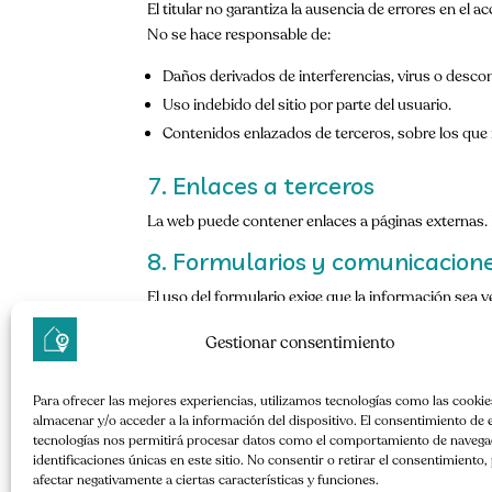
El titular no garantiza la ausencia de errores en el
No se hace responsable de:
Daños derivados de interferencias, virus o descone
Uso indebido del sitio por parte del usuario.
Contenidos enlazados de terceros, sobre los que n
7. Enlaces a terceros
La web puede contener enlaces a páginas externas. El
8. Formularios y comunicacion
El uso del formulario exige que la información sea v
En relación con solicitudes de reserva: el envío del 
Gestionar consentimiento
9. Protección de datos
El tratamiento de datos personales se rige por la
Pol
Para ofrecer las mejores experiencias, utilizamos tecnologías como las cookie
almacenar y/o acceder a la información del dispositivo. El consentimiento de 
10. Legislación aplicable y juris
tecnologías nos permitirá procesar datos como el comportamiento de navegac
identificaciones únicas en este sitio. No consentir o retirar el consentimiento
Este sitio se rige por la legislación española. Para 
afectar negativamente a ciertas características y funciones.